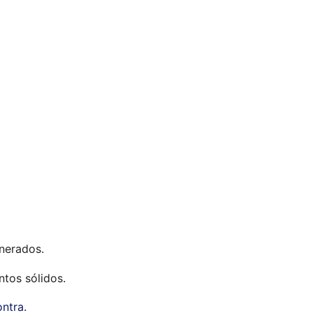
nerados.
tos sólidos.
ntra.