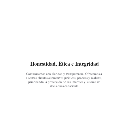
Honestidad, Ética e Integridad
Comunicamos con claridad y transparencia. Ofrecemos a 
nuestros clientes alternativas jurídicas, precisas y realistas, 
priorizando la protección de sus intereses y la toma de 
decisiones consciente.