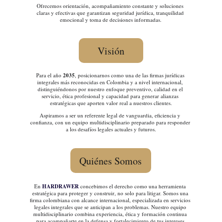
Ofrecemos orientación, acompañamiento constante y soluciones 
claras y efectivas que garantizan seguridad jurídica, tranquilidad 
emocional y toma de decisiones informadas.
Visión
Para el año 
2035
, posicionarnos como una de las firmas jurídicas 
integrales más reconocidas en Colombia y a nivel internacional, 
distinguiéndonos por nuestro enfoque preventivo, calidad en el 
servicio, ética profesional y capacidad para generar alianzas 
estratégicas que aporten valor real a nuestros clientes.
Aspiramos a ser un referente legal de vanguardia, eficiencia y 
confianza, con un equipo multidisciplinario preparado para responder 
a los desafíos legales actuales y futuros.
Quiénes Somos
En 
HARDRAWER
 concebimos el derecho como una herramienta 
estratégica para proteger y construir, no solo para litigar. Somos una 
firma colombiana con alcance internacional, especializada en servicios 
legales integrales que se anticipan a los problemas. Nuestro equipo 
multidisciplinario combina experiencia, ética y formación continua 
para acompañarte en la defensa y fortalecimiento de tus intereses 