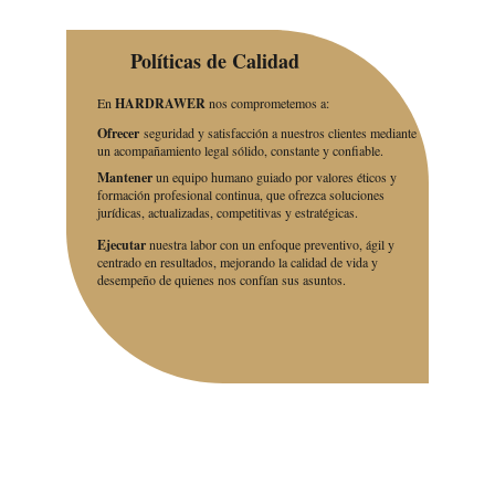
Políticas de Calidad
En
HARDRAWER
nos comprometemos a:
Ofrecer
seguridad y satisfacción a nuestros clientes mediante
un acompañamiento legal sólido, constante y confiable.
Mantener
un equipo humano guiado por valores éticos y
formación profesional continua, que ofrezca soluciones
jurídicas, actualizadas, competitivas y estratégicas.
Ejecutar
nuestra labor con un enfoque preventivo, ágil y
centrado en resultados, mejorando la calidad de vida y
desempeño de quienes nos confían sus asuntos.
¡Siga nuestras redes !
Permanezca al tanto de las novedades 