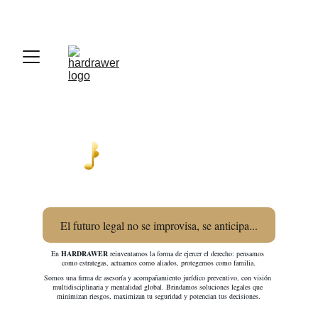
El futuro legal no se improvisa, se anticipa...
En 
HARDRAWER
 reinventamos la forma de ejercer el derecho: pensamos 
como estrategas, actuamos como aliados, protegemos como familia.
Somos una firma de asesoría y acompañamiento jurídico preventivo, con visión 
multidisciplinaria y mentalidad global. Brindamos soluciones legales que 
minimizan riesgos, maximizan tu seguridad y potencian tus decisiones.