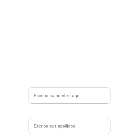
Escríbenos y uno 
de nuestros 
consultores te 
contactará pronto.
Nombre completo*
Apellidos*